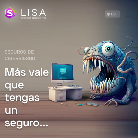
ES
SEGUROS DE
CIBERRIESGO
Más vale
que
tengas
un
seguro...